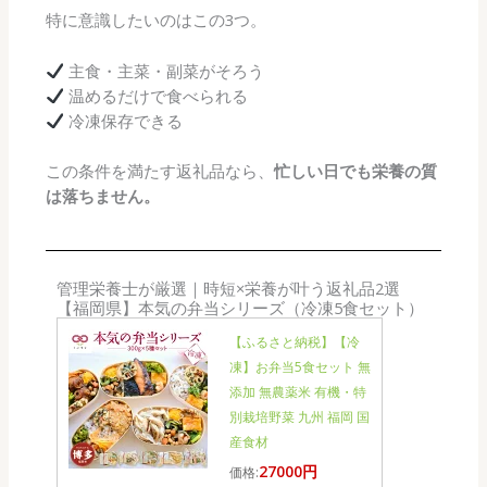
特に意識したいのはこの3つ。
主食・主菜・副菜がそろう
温めるだけで食べられる
冷凍保存できる
この条件を満たす返礼品なら、
忙しい日でも栄養の質
は落ちません。
管理栄養士が厳選｜時短×栄養が叶う返礼品2選
【福岡県】本気の弁当シリーズ（冷凍5食セット）
【ふるさと納税】【冷
凍】お弁当5食セット 無
添加 無農薬米 有機・特
別栽培野菜 九州 福岡 国
産食材
27000円
価格: