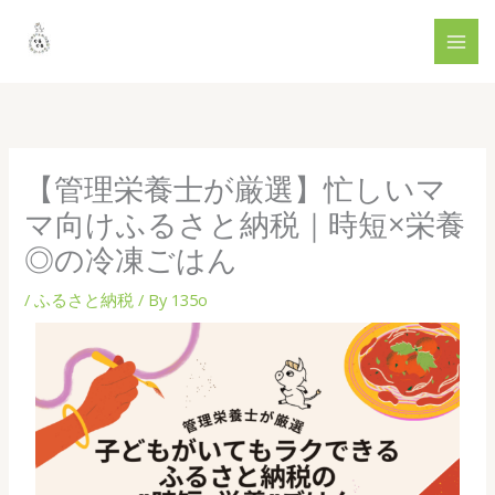
内
容
を
ス
キ
ッ
プ
【管理栄養士が厳選】忙しいマ
マ向けふるさと納税｜時短×栄養
◎の冷凍ごはん
/
ふるさと納税
/ By
135o