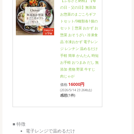
【ふるさと納税】【母
の日・父の日】無添加
お惣菜のまごころギフ
トセット/9種類各1個の
セット | 惣菜 おかず お
惣菜 おそうざい 冷凍食
品 冷凍おかず 電子レン
ジ レンチン 温めるだけ
手軽 簡単 かんたん 時短
お手軽 おつまみ だし 無
添加 煮物 野菜 牛すじ
肉じゃが
16000円
価格:
(2026/5/14 23:26時点)
感想(1件)
■ 特徴
電子レンジで温めるだけ