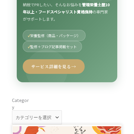
納税でPRしたい、そんなお悩みを
管理栄養士歴10
年以上・フードスペシャリスト資格保持
の専門家
がサポートします。
栄養監修（商品・パッケージ）
監修＋ブログ記事掲載セット
→
サービス詳細を見る
Category
Categor
y
ペ
ペ
ペ