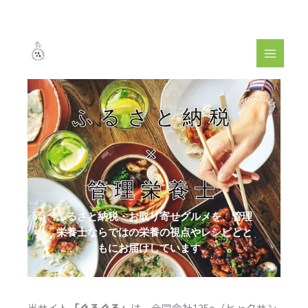
内
容
を
ス
キ
ッ
プ
ふるさと納税
×
管理栄養士
ふるさと納税・お取り寄せグルメを、管理
栄養士ならではの栄養の視点や
レシピとと
もにお届けしています。
当サイト
「ぐるぐる」
は、合同会社135o（ヒャクサン